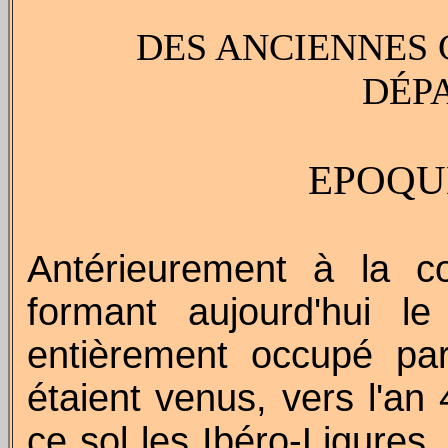
DES ANCIENNES 
DÉP
EPOQU
Antérieurement à la co
formant aujourd'hui l
entièrement occupé par
étaient venus, vers l'an
ce sol les
Ibéro-Ligures
,