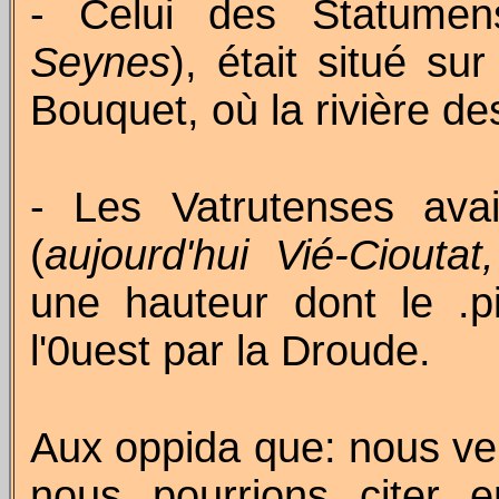
- Celui des
Statumen
Seynes
), était situé su
Bouquet
, où la rivière 
- Les
Vatrutenses
ava
(
aujourd'hui
Vié-Cioutat
une hauteur dont le .
l'0uest par la
Droude
.
Aux oppida que: nous ven
nous pourrions citer 